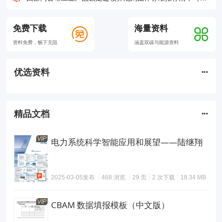
全国碳排放权交易市场交易规模再创历史新高
“70后”徐新宇，已任市生态环境局局长
免费下载
海量资料
地方国资为何突然起诉光伏企业？
资料免费，畅下无阻
涵盖双碳与能源资料
大利好！又一省明确支持“高速＋光伏”
四部门公布工业产品碳足迹核算规则团体标准推荐清单（第一批）！
优选资料
全国碳排放权交易市场交易规模再创历史新高
精品文档
VIP
电力系统科学智能应用和展望——陆继翔
2025-03-05发布
468 浏览
29 页
2 次下载
18.34 MB
VIP
CBAM 数据填报模板（中文版）