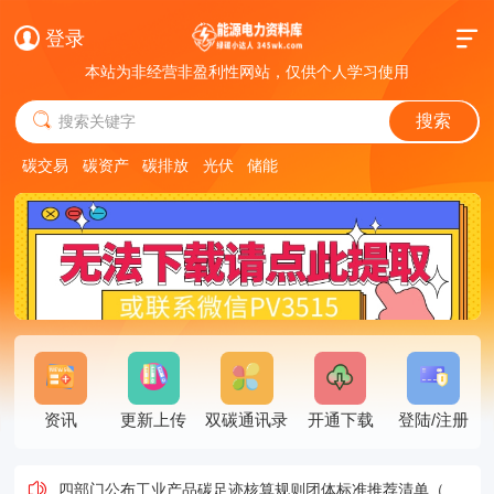
登录
本站为非经营非盈利性网站，仅供个人学习使用
搜索
搜索关键字
碳交易
碳资产
碳排放
光伏
储能
“70后”徐新宇，已任市生态环境局局长
资讯
更新上传
双碳通讯录
开通下载
登陆/注册
地方国资为何突然起诉光伏企业？
大利好！又一省明确支持“高速＋光伏”
四部门公布工业产品碳足迹核算规则团体标准推荐清单（第一批）！