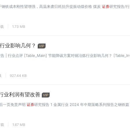
下钢铁成本刚性望增强，高温来袭日耗抬升提振动煤价格 煤炭
证券
研究报告/
下载
1.73 MB
行业影响几何？
VIP
 | 行业点评 [Table_Main] 节能降碳方案对铜冶炼行业影响几何？ [Table_Inve
载
927.44 KB
，行业利润有望改善
VIP
后一页免责声明
证券
研究报告 1 金属行业 2024 年中期策略系列报告之钢铁篇 “
下载
1.67 MB