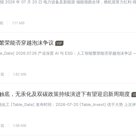
报 2026 年 07 月 20 日 电力设备及新能源 储能领跑全球，燃机迎算力红利 锂.
下载
1.11 MB
能繁荣能否穿越泡沫争议
VIP
_Date] 2026.07.26 产业深度 AI 与 ESG：人工智能繁荣能否穿越泡沫争议 —
下载
1.82 MB
景气触底，无汞化及双碳政策持续演进下有望迎启新周期度
V
[Table_Date] 发布时间：2026-07-20 [Table_Invest] 优于大势 上次评级
下载
1.98 MB