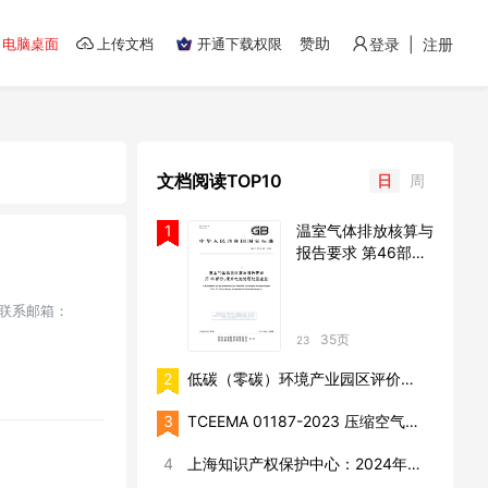
赞助
电脑桌面
上传文档
开通下载权限
登录 | 注册
文档阅读TOP10
日
周
1
温室气体排放核算与
报告要求 第46部
分：废弃电池处理处
置企业
1联系邮箱：
35页
23
2
低碳（零碳）环境产业园区评价技术标准（征求意见稿）
3
TCEEMA 01187-2023 压缩空气储能电站环境保护技术监督规程
4
上海知识产权保护中心：2024年太阳能电池片产业海外专利预警分析报告