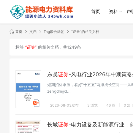
首页
资料
声
首页
文档
Tag聚合标签
“证券”的相关文档
标签
“证券”
的相关文档，共1249条
东吴
证券
-风电行业2026年中期策
短期招标承压，看好“十五五”两海成长空间——风电
zengdh@d...
2026-08-03发布
3 浏览
46 页
0 次
长城
证券
-电力设备及新能源行业：