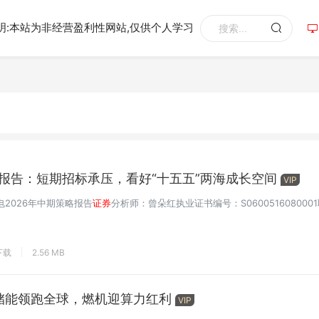
明:本站为非经营盈利性网站,仅供个人学习
略报告：短期招标承压，看好“十五五”两海成长空间
VIP
2026年中期策略报告
证券
分析师：曾朵红执业证书编号：S060051608000
下载
2.56 MB
储能领跑全球，燃机迎算力红利
VIP