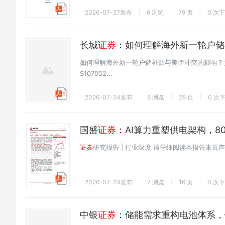
2026-07-27发布
6 浏览
79 页
0 次
长城
证券
：如何理解海外新一轮户储
如何理解海外新一轮户储补贴与美伊冲突的影响？买入
S107052...
2026-07-24发布
8 浏览
28 页
0 次
国盛
证券
：AI算力重塑供电架构，8
证券
研究报告 | 行业深度 请仔细阅读本报告末页声明 g
2026-07-24发布
7 浏览
16 页
0 次
中银
证券
：储能需求重构电池体系，