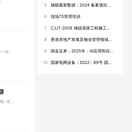
..
5
储能最新数据：2024 备案项目数据汇总、储能电池数据库、15 份自动计算表、23份项目模板
6
现场7S管理培训
7
CJJ1-2008 城镇道路工程施工与质量验收规范
8
香港房地产发展及物业管理领域绿色实力_RCEP 机遇--香港贸易发展局
9
国金证券：2025年：AI应用和自主可控将持续驱动半导体周期上行
—绿...
10
国家电网设备〔2022〕89号 国家电网有限公司关于进一步加强生产现场作业风险管控工作的通知
IP
: 优...