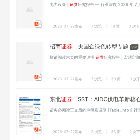
电力设备 |
证券
研究报告 — 行业深度 2026 年 7
2026-07-22发布
7 浏览
19 页
0 次
招商
证券
：央国企绿色转型专题
VIP
敬请阅读末页的重要说明
证券
研究报告 | 宏观定期
2026-07-22发布
7 浏览
30 页
0 次
东北
证券
：SST：AIDC供电革新核
请务必阅读正文后的声明及说明 [Table_Info1] 计算机 [
2026-07-22发布
8 浏览
33 页
1 次