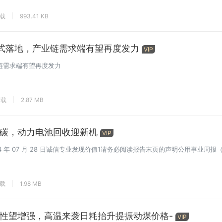
下载
993.41 KB
式落地，产业链需求端有望再度发力
VIP
链需求端有望再度发力
下载
2.87 MB
碳，动力电池回收迎新机
VIP
 年 07 月 28 日诚信专业发现价值1请务必阅读报告末页的声明公用事业周报（7
下载
1.98 MB
性望增强，高温来袭日耗抬升提振动煤价格-
VIP