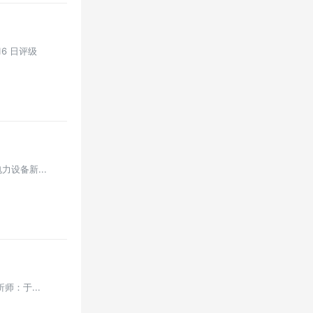
6 日评级
力设备新...
师：于...