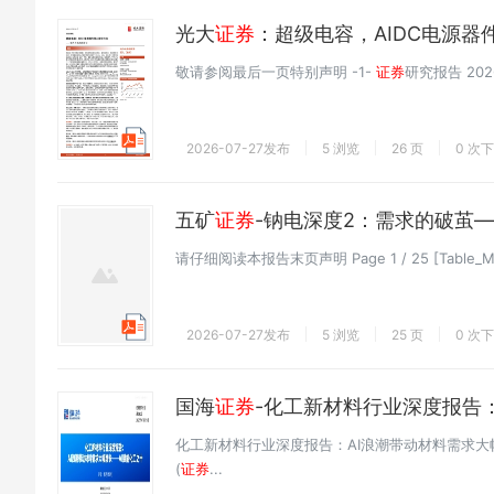
光大
证券
：超级电容，AIDC电源器
敬请参阅最后一页特别声明 -1-
证券
研究报告 202
2026-07-27发布
5 浏览
26 页
0 次
五矿
证券
-钠电深度2：需求的破茧
请仔细阅读本报告末页声明 Page 1 / 25 [Table
2026-07-27发布
5 浏览
25 页
0 次
国海
证券
-化工新材料行业深度报告
化工新材料行业深度报告：AI浪潮带动材料需求大幅
(
证券
...