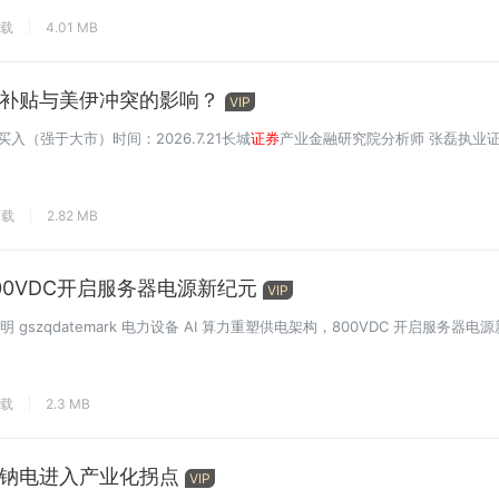
下载
4.01 MB
补贴与美伊冲突的影响？
VIP
（强于大市）时间：2026.7.21长城
证券
产业金融研究院分析师 张磊执业
下载
2.82 MB
00VDC开启服务器电源新纪元
VIP
szqdatemark 电力设备 AI 算力重塑供电架构，800VDC 开启服务器电源新
下载
2.3 MB
钠电进入产业化拐点
VIP