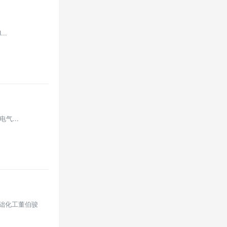
..
电气...
基础化工董伯骏