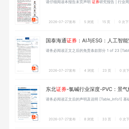
请仔细阅读本报告末页声明
证券
研究报告 | 行业周
2026-07-27发布
5 浏览
15 页
0 次
国泰海通
证券
：AI与ESG：人工智
请务必阅读正文之后的免责条款部分 1 of 23 [Table
2026-07-27发布
4 浏览
23 页
0 次
东北
证券
-氯碱行业深度-PVC：
请务必阅读正文后的声明及说明 [Table_Info1] 基础化工 
2026-07-27发布
8 浏览
33 页
0 次