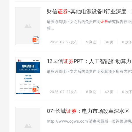
财信
证券
-其他电源设备Ⅱ行业深度
请务必阅读正文之后的免责声明
证券
研究报告行业深
领...
2026-07-22发布
5 浏览
36 页
0 次
12国信
证券
PPT：人工智能推动算
请务必阅读正文之后的免责声明及其项下所有内容20
2026-07-22发布
8 浏览
42 页
0 次
07-长城
证券
：电力市场改革深水区
http://www.cgws.com 请参考最后一页评级