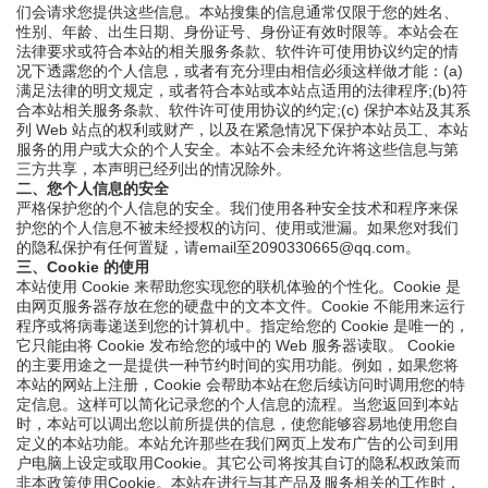
们会请求您提供这些信息。本站搜集的信息通常仅限于您的姓名、
性别、年龄、出生日期、身份证号、身份证有效时限等。本站会在
法律要求或符合本站的相关服务条款、软件许可使用协议约定的情
况下透露您的个人信息，或者有充分理由相信必须这样做才能：(a)
满足法律的明文规定，或者符合本站或本站点适用的法律程序;(b)符
合本站相关服务条款、软件许可使用协议的约定;(c) 保护本站及其系
列 Web 站点的权利或财产，以及在紧急情况下保护本站员工、本站
服务的用户或大众的个人安全。本站不会未经允许将这些信息与第
三方共享，本声明已经列出的情况除外。
二、您个人信息的安全
严格保护您的个人信息的安全。我们使用各种安全技术和程序来保
护您的个人信息不被未经授权的访问、使用或泄漏。如果您对我们
的隐私保护有任何置疑，请email至2090330665@qq.com。
三、Cookie 的使用
本站使用 Cookie 来帮助您实现您的联机体验的个性化。Cookie 是
由网页服务器存放在您的硬盘中的文本文件。Cookie 不能用来运行
程序或将病毒递送到您的计算机中。指定给您的 Cookie 是唯一的，
它只能由将 Cookie 发布给您的域中的 Web 服务器读取。 Cookie
的主要用途之一是提供一种节约时间的实用功能。例如，如果您将
本站的网站上注册，Cookie 会帮助本站在您后续访问时调用您的特
定信息。这样可以简化记录您的个人信息的流程。当您返回到本站
时，本站可以调出您以前所提供的信息，使您能够容易地使用您自
定义的本站功能。本站允许那些在我们网页上发布广告的公司到用
户电脑上设定或取用Cookie。其它公司将按其自订的隐私权政策而
非本政策使用Cookie。本站在进行与其产品及服务相关的工作时，