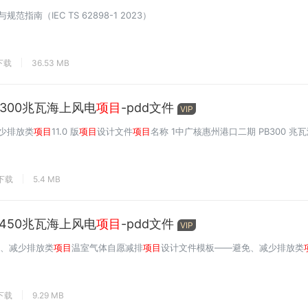
规范指南（IEC TS 62898-1 2023）
下载
36.53 MB
300兆瓦海上风电
项目
-pdd文件
VIP
少排放类
项目
11.0 版
项目
设计文件
项目
名称 1中广核惠州港口二期 PB300 兆
次下载
5.4 MB
450兆瓦海上风电
项目
-pdd文件
VIP
免、减少排放类
项目
温室气体自愿减排
项目
设计文件模板——避免、减少排放类
下载
9.29 MB