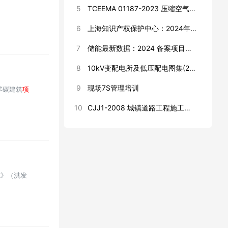
5
TCEEMA 01187-2023 压缩空气储能电站环境保护技术监督规程
6
上海知识产权保护中心：2024年太阳能电池片产业海外专利预警分析报告
7
储能最新数据：2024 备案项目数据汇总、储能电池数据库、15 份自动计算表、23份项目模板
8
10kV变配电所及低压配电图集(2024版 )
9
现场7S管理培训
瑞零碳建筑
项
10
CJJ1-2008 城镇道路工程施工与质量验收规范
施》（洪发