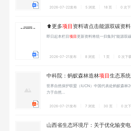
2026-07-22发布
5 浏览
18 页
0 次
⬆️更多
项目
资料请点击能源双碳资料
即日起本栏目
项目
更新资料将统一归集到“能源双
2026-07-21发布
8 浏览
1 页
0 次下
中科院：蚂蚁森林造林
项目
生态系统
世界自然保护联盟（IUCN）中国代表处蚂蚁森林201
力于自然...
2026-07-21发布
7 浏览
30 页
0 次
山西省生态环境厅：关于优化输变电