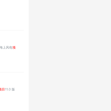
瓦海上风电
项
项目
11.0 版