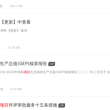
下载
254.7 KB
【更新】中查看
碳资料【更新】”板块
载
10.25 KB
生产总值(GEP)核算报告
VIP
6-2020年造林
项目
生态系统生产总值(GEP)核算报告二〇二一年三月关于 IUC
下载
4.55 MB
项目
环评审批服务十五条措施
VIP