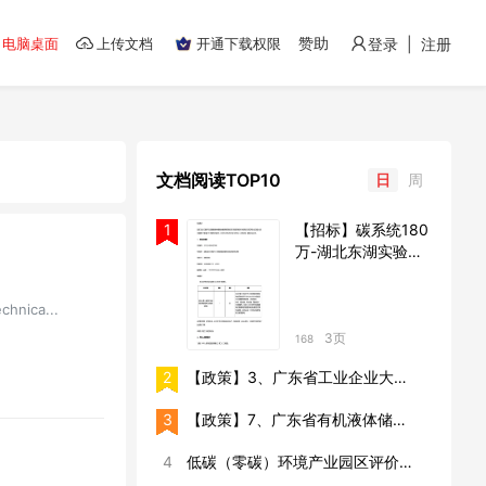
赞助
电脑桌面
上传文档
开通下载权限
登录 | 注册
文档阅读TOP10
日
周
1
【招标】碳系统180
万-湖北东湖实验室
宜昌三通川江载货汽
车滚装船磷酸铁锂电
ica...
池储能系统采购项目
竞争性磋商
3页
168
2
【政策】3、广东省工业企业大气污染物排放管理分级评估技术指南（石灰制造行业）
3
【政策】7、广东省有机液体储罐和装载挥发性有机物排放与治理情况排查技术指引.pdf
4
低碳（零碳）环境产业园区评价技术标准（征求意见稿）