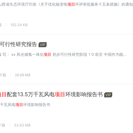
号山西省生态环境厅印发《关于优化输变电
项目
环评审批服务十五条措施》的通
载
192.34 KB
可行性研究报告
VIP
编 写： xx 风光储氢一体化
项目
初步可行性研究阶段 1 0 前言 中国作为能...
次下载
26.69 MB
项目
配套13.5万千瓦风电
项目
环境影响报告书
VIP
万千瓦风电
项目
环境影响报告书
下载
33.63 MB