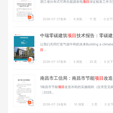
浙江省分布式可再生能源发电
项目
绿证核发工作方
2026-07-27发布
6 浏览
11 页
0 次
中瑞零碳建筑
项目
技术报告：零碳建
让我们共同打造气候中和的未来Building a climat
目
...
2026-07-27发布
5 浏览
25 页
0 次
南昌市工信局：南昌市节能
项目
改造
1南昌市节能
项目
改造补助的实施细则（征求意见
〔2026...
2026-07-24发布
10 浏览
3 页
0 次