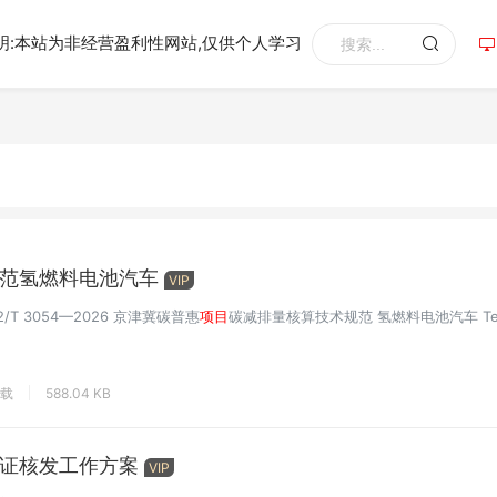
明:本站为非经营盈利性网站,仅供个人学习
范氢燃料电池汽车
VIP
B12/T 3054—2026 京津冀碳普惠
项目
碳减排量核算技术规范 氢燃料电池汽车 Techn
下载
588.04 KB
证核发工作方案
VIP