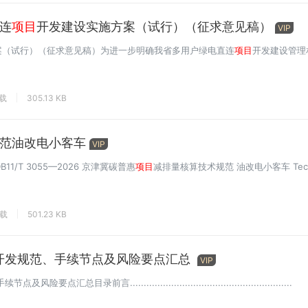
连
项目
开发建设实施方案（试行）（征求意见稿）
VIP
案（试行）（征求意见稿）为进一步明确我省多用户绿电直连
项目
开发建设管理
下载
305.13 KB
范油改电小客车
VIP
准 DB11/T 3055—2026 京津冀碳普惠
项目
减排量核算技术规范 油改电小客车 Techni
下载
501.23 KB
开发规范、手续节点及风险要点汇总
VIP
点汇总目录前言...........................................................