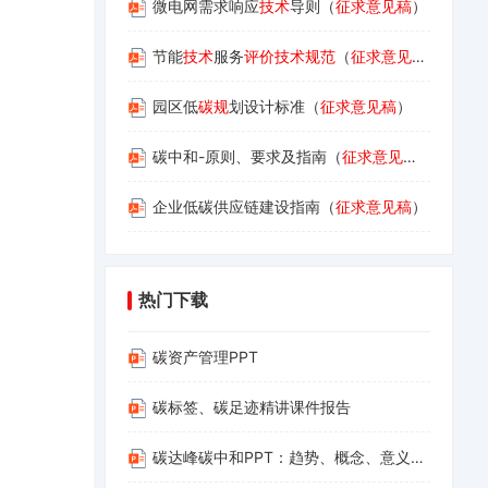
微电网需求响应
技术
导则（
征求意见稿
）
节能
技术
服务
评价技术规范
（
征求意见稿
）
园区低
碳规
划设计标准（
征求意见稿
）
碳中和-原则、要求及指南（
征求意见稿
）
企业低碳供应链建设指南（
征求意见稿
）
热门下载
碳资产管理PPT
碳标签、碳足迹精讲课件报告
碳达峰碳中和PPT：趋势、概念、意义、路径与探索（碳达峰碳中和相关内容介绍及减污降碳的路径解读）(1)