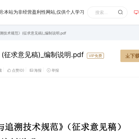
明:本站为非经营盈利性网站,仅供个人学习
技术规范》(征求意见稿)_编制说明.pdf
求意见稿)_编制说明.pdf
下
VIP免费
藏
点赞(
0
)
海报
举报