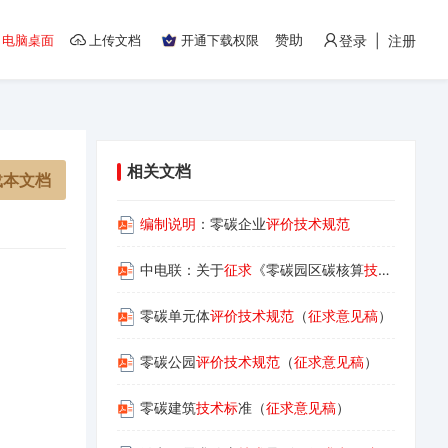
赞助
电脑桌面
上传文档
开通下载权限
登录 | 注册
相关文档
载本文档
编制说明
：零碳企业
评价技术规范
中电联：关于
征求
《零碳园区碳核算
技术规范
》（
零碳单元体
评价技术规范
（
征求意见稿
）
零碳公园
评价技术规范
（
征求意见稿
）
零碳建筑
技术标
准（
征求意见稿
）