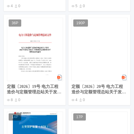
4
0
5
0
36P
190P
定额〔2026〕19号 电力工程
定额〔2026〕20号 电力工程
造价与定额管理总站关于发布
造价与定额管理总站关于发布
2025年版电力建设工程概预算
2025版电力建设工程概预算定
8
0
4
0
定额价格水平调整办法的通知
额价格水平调整的通知
1
14P
17P