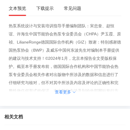
文本预览
下载提示
常见问题
热泵系统设计与安装培训指导手册编制团队：宋忠奎、赵恒
谊、许海生中国节能协会热泵专业委员会（CHPA）尹玉霞、原
祯、LilianeRonge德国国际合作机构（GIZ）致谢：特别感谢德
国热泵协会（BWP）及威乐中国何东波先生对编制本手册提供
的建议与技术支持！©2024年1月，北京本报告全文受版权保
护。截至本手册发布前，德国国际合作机构和中国节能协会热
泵专业委员会相关作者对出版物中所涉及的数据和信息进行了
仔细研究与核对，但不对其中所涉及内容及评论的正确性和完
整性做任何形式的保证。本出版物中涉及到的外部网站发行方
查看更多
将对其网站相关内容负责，报告发行方不对其内容承担任何责
任。本文件中的观点陈述不代表项目委托方和指导部门的意
见。热泵系统设计与安装培训指导手册前言随着我国绿色低碳
相关文档
发展的深入推进，以及经济发展和人民生活水平的不断提高，