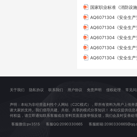
国家职业标准《消防设施
关于我们
隐私协议
联系我们
用户协议
免责声明
侵权处理
常见问
声明：本站为非经营盈利性个人网站（C2C模式），即所有资料为用户上传并
谢大家的支持。我们倡导共建、共创、共享的模式分享知识！ 本站仅提供信
何权益，请立即通知联系客服或在资料页面直接举报反馈，我们会及时妥善处
客服微信:pv3515
客服QQ:2090330665
客服邮箱:2090330665@qq.