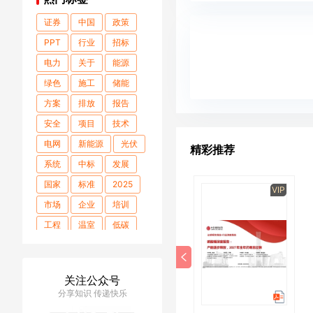
证券
中国
政策
PPT
行业
招标
电力
关于
能源
绿色
施工
储能
方案
排放
报告
安全
项目
技术
电网
新能源
光伏
精彩推荐
系统
中标
发展
国家
标准
2025
VIP
VIP
市场
企业
培训
工程
温室
低碳
2024
2023
气体
零碳
全球
建设
关注公众号
碳达
中和
设计
分享知识 传递快乐
ESG
2024年