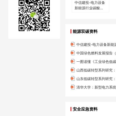
输变电工程创优管
中信建投-电力设备
线路
足迹
新型
理中容易发生的问
新能源行业碳酸锂
2025年
产业
题
深度报告：产能逐
步释放，2027年全
计算
年仍难言过剩
能源双碳资料
中国绿色燃料发展报告（2
一图读懂《工业绿色低碳
山西低碳转型系列研究
山东低碳转型系列研究
清华大学：新型电力系
安全应急资料