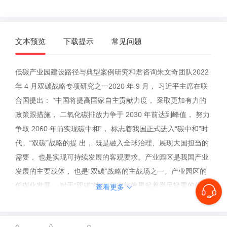
文本预览
下载提示
常见问题
低碳产业园建设路径与典型案例研究和君咨询朱文奇团队2022
年 4 月双碳战略专项研究之一2020 年 9 月， 习近平主席在联
合国提出： “中国将提高国家自主贡献力度， 采取更加有力的
政策跟措施， 二氧化碳排放力争于 2030 年前达到峰值， 努力
争取 2060 年前实现碳中和”， 标志着我国正式进入“碳中和”时
代。“双碳”战略的提 出， 既是融入全球治理、展现大国担当的
需要， 也是实现可持续发展的客观要求。产业园区是我国产业
发展的主要载体， 也是“双碳”战略的主战场之一。产业园区的
低碳化发展， 对于“双碳”战略 的实施效果起着举足轻重的作
查看更多
用。但是， 由于“双碳”战略涉及技术、成本、政策等多方面因
素， 领域广、复杂度高， 很多 产业园区对于如何建设低碳化