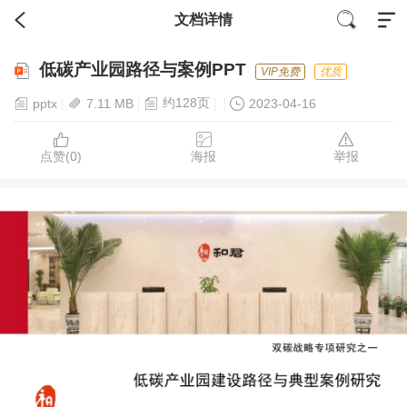
文档详情
低碳产业园路径与案例PPT
VIP免费
优质
约128页
pptx
7.11 MB
2023-04-16
点赞(
0
)
海报
举报