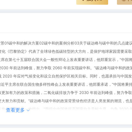
景01碳中和的解决方案02碳中和的案例分析03关于碳达峰与碳中和的几点建议
变化《巴黎协定》代表了全球绿色低碳转型的大方向，是保护地球家园需要采
习近平主席在第七十五届联合国大会一般性辩论上发表重要讲话，他郑重宣示，“中国
30 年前达到峰值，努力争取 2060 年前实现碳中和。”碳达峰与碳中和的政
 2020 年应对气候变化和设立自然保护区相关目标。同时，也愿承担与中国
 日，习近平主席在联合国生物多样性峰会上发表重要讲话，他郑重承诺，“中国将秉
加有力的政策和措施，二氧化碳排放力争于 2030 年前达到峰值，努力争取 
更大努力和贡献。”碳达峰与碳中和的政策背景绿色经济是人类发展的潮流，也
平论坛发表视频致辞，他指出，“我提出中国将提高国家自主贡献力度，力争 2030 
查看更多
施规划”。碳达峰与碳中和的政策背景全球变暖不会因新冠疫情停下脚步，应对气
砖国家领导人第十二次会晤并发表重要讲话，他强调，“中国将提高国家自主贡献力度，