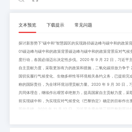
文本预览
下载提示
常见问题
探讨新形势下“碳中和”智慧园区的实现路径碳达峰与碳中和的政策背
01碳达峰与碳中和的政策背景碳达峰与碳中和的政策背景应对气候
度行动，各国必须迈出决定性步伐。2020 年 9 月 22 日，
自主贡献力度，采取更加有力的政策和措施，二氧化碳排放力争于 20
国切实履行气候变化、生物多样性等环境相关条约义务，已提前完成
称的国际责任，为全球环境治理贡献力量。2020 年 9 月 30
共同体理念，继续作出艰苦卓绝努力，提高国家自主贡献力度，采取更
前实现碳中和，为实现应对气候变化《巴黎协定》确定的目标作出
苏的关键。2020 年 11 月 12 日，习近平主席在第三届巴黎和
化碳排放达到峰值， 2060 年前实现碳中和，中方将为此制定实
1、
若
刻也不能松懈。2020 年 11 月 17 日，习近平主席出席金
当
无