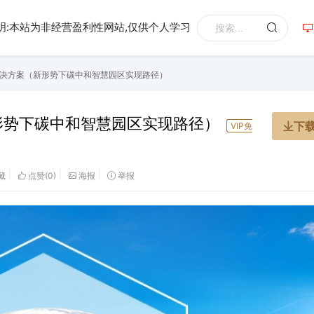
明:本站为非经营盈利性网站,仅供个人学习
决方案（新形势下碳中和智慧园区实现路径）
形势下碳中和智慧园区实现路径）
下
VIP免
藏
点赞(
0
)
海报
举报