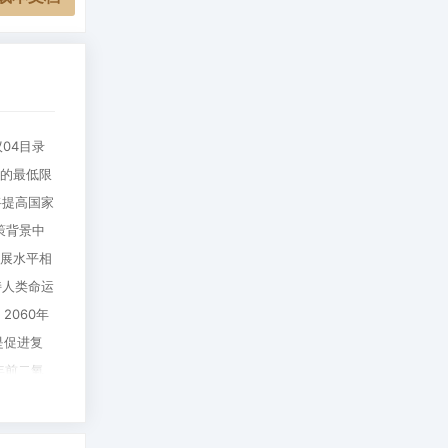
04目录
取的最低限
将提高国家
策背景中
发展水平相
持人类命运
2060年
是促进复
年前二氧
候变化一
采取更有力