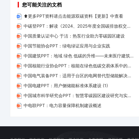
的政策和举措，二氧化碳排放力争于 2030 年前达到峰值，努力争
您可能关注的文档
您
法
景中国为达成应对气候变化《巴黎协定》作出重要贡献，是落实《巴黎协
下
下
⬆️更多PPT资料请点击能源双碳资料【更新】中查看
讲话，他进一步宣布：“到 2030 年，中国单位国内生产总值二氧化
载
载、
中碳登PPT：解读《2024、2025年度全国碳排放权交易市场钢铁、水泥、铝冶炼行业配额总量和分配方案》(1)
森林蓄积量将比 2005 年增加 60 ...
文
资
中国质量认证中心 于洁：热泵行业助力零碳园区建设
档
料
中国节能协会PPT：绿电绿证应用与企业实践
后，
侵
中国建筑PPT：地域 绿色 低碳的升维——未来医疗建筑的实施路径
您
权
只
等
中国核能行业协会PPT：核能在绿色低碳交易体系中的政策问题研究 (1)
拥
问
中国电气装备PPT：适用于台区的电网替代型储能解决方案——破解配网瓶颈，打通供电“最后一公里”
有
题
中国电建PPT：用户侧储能标准体系建设 (1)
了
联
中国城市科学研究会PPT：智慧零碳园区建设研究与实践 (1)
使
系
中电联PPT：电力容量保障机制建设概述
用
客
权
服
限，
立
并
即