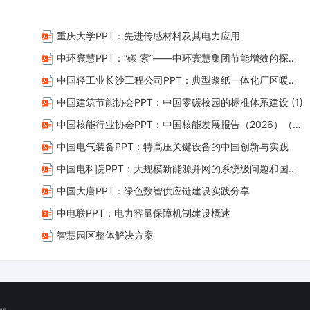
取2060 年前实现碳中和”。他还郑重承诺，“我们将说到做到！”碳达峰与碳中
定》的积极践行者。2020 年 12 月 12 日，习近平主席在气候雄心峰会
重庆大学PPT：先进传感材料及其电力应用
碳排放将比 2005 年下降65% 以上，非化石能源占一次能源消费比重将达到25
中环寰慧PPT：“碳 索”——中环寰慧集团节能增效的探索与实践
中国轻工业长沙工程公司PPT：典型浆纸一体化厂区暖通节能路径探讨
中国建筑节能协会PPT：中国零碳校园的标准体系建设 (1)
中国核能行业协会PPT：中国核能发展报告（2026）（简版）
中国电气装备PPT：特高压关键设备的中国创新与实践
中国电科院PPT：大规模新能源并网的系统级问题和国际标准工作
中国大唐PPT：绿色数智供应链建设实践分享
中电联PPT：电力容量保障机制建设概述
智慧园区整体解决方案