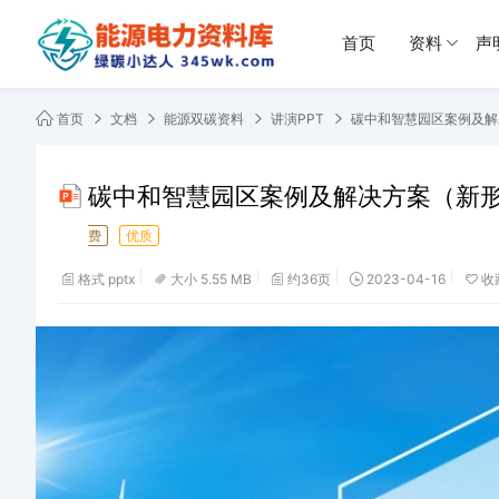
首页
资料
声
首页
文档
能源双碳资料
讲演PPT
碳中和智慧园区案例及解
碳中和智慧园区案例及解决方案（新
费
优质
格式 pptx
大小 5.55 MB
约36页
2023-04-16
收