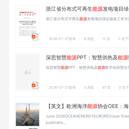
浙江省分布式可再生
能源
发电项目绿
浙江省分布式可再生
能源
发电项目绿证核发工作方
2026-07-27发布
6 浏览
11 页
0 次
深思智慧
能源
PPT：智慧供热及
能源
深思智慧
能源
PPT：智慧供热及
能源
数字化转型分
2026-07-27发布
5 浏览
97 页
0 次
【英文】欧洲海洋
能源
协会OEE：
June 2026OCEANENERGYEUROPEOcean Energy 
publicatio...