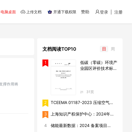
赞助
电脑桌面
上传文档
开通下载权限
登录 | 注册
文档阅读TOP10
日
周
1
低碳（零碳）环境产
业园区评价技术标准
（征求意见稿）
支撑作用将
31页
21
2
TCEEMA 01187-2023 压缩空气储能电站环境保护技术监督规程
3
上海知识产权保护中心：2024年太阳能电池片产业海外专利预警分析报告
4
储能最新数据：2024 备案项目数据汇总、储能电池数据库、15 份自动计算表、23份项目模板