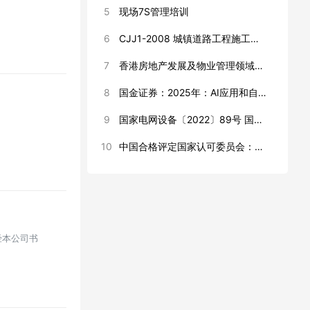
5
现场7S管理培训
6
CJJ1-2008 城镇道路工程施工与质量验收规范
7
香港房地产发展及物业管理领域绿色实力_RCEP 机遇--香港贸易发展局
8
国金证券：2025年：AI应用和自主可控将持续驱动半导体周期上行
9
国家电网设备〔2022〕89号 国家电网有限公司关于进一步加强生产现场作业风险管控工作的通知
10
中国合格评定国家认可委员会：产品碳足迹核查机构认可方案（试行）
经本公司书