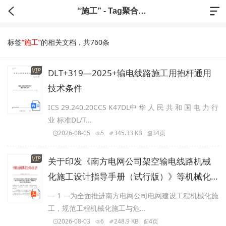
“施工” - Tag聚合标签
标签
“施工”
的相关文档，共760条
VIP
DLT+319—2025+输电线路施工用抱杆通用
技术条件
ICS 29.240.20CCS K47DL中 华 人 民 共 和 国 电 力 行
业 标准DL/T...
2026-08-05
5
345.33 KB
34页
VIP
关于印发《南方电网公司架空输电线路机械
化施工设计指导手册（试行版）》等机械化
施工系列标准的通知-正文
— 1 —为全面推进南方电网公司电网建设工程机械化施
工，规范工程机械化施工与危...
2026-08-03
6
248.9 KB
4页