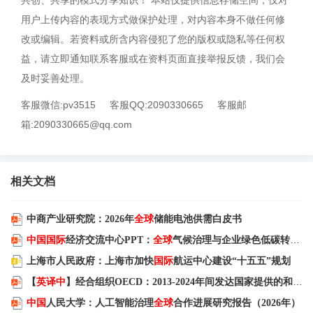
用户上传内容的表现方式做保护处理，对内容本身不做任何修
改或编辑。若资料或所含内容侵犯了您的版权或隐私等任何权
益，请立即通知联系客服或在资料页面直接举报反馈，我们会
及时妥善处理。
客服微信:pv3515
客服QQ:2090330665
客服邮
箱:2090330665@qq.com
相关文档
中商产业研究院：2026年
全球
储能电池供需白皮书
中国国际
经济交流中心PPT：
全球
气候治理与企业绿色低碳转型机遇
上海市人民政府：上海市加快
国际
航运中心建设“十五五”规划
【
英译中
】经合组织OECD：2013-2024年间发达国家提供的和动员的气候资金
中国
人民大学：人工智能治理
全球
合作进展研究报告（2026年）