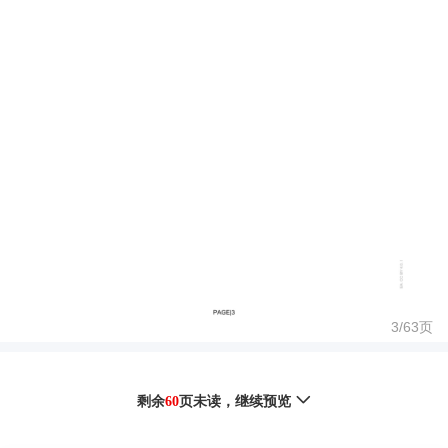
3/
63
页
剩余
60
页未读，
继续预览