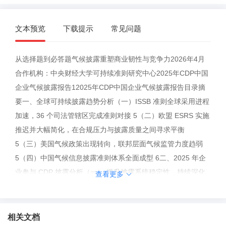
文本预览
下载提示
常见问题
从选择题到必答题气候披露重塑商业韧性与竞争力2026年4月
合作机构：中央财经大学可持续准则研究中心2025年CDP中国
企业气候披露报告12025年CDP中国企业气候披露报告目录摘
要一、全球可持续披露趋势分析（一）ISSB 准则全球采用进程
加速，36 个司法管辖区完成准则对接 5（二）欧盟 ESRS 实施
推迟并大幅简化，在合规压力与披露质量之间寻求平衡
5（三）美国气候政策出现转向，联邦层面气候监管力度趋弱
5（四）中国气候信息披露准则体系全面成型 6二、2025 年企
业参与 CDP 披露分析（一） 提升披露系统稳定性，持续深化
查看更多
与主流标准对标 8（二） 市场需求推动下，全球企业环境信息
披露规模与质量持续提升 8（三） 中国企业环境信息披露、治
理实践与领导力发展的多维观察 9三、中国企业气候披露表现
相关文档