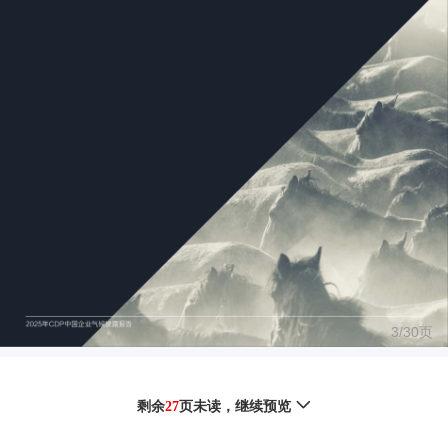
3/
30
页
剩余
27
页未读，
继续预览