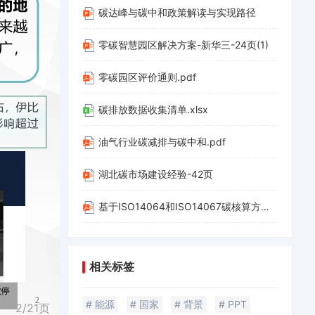
碳达峰与碳中和政策解读与实现路径
零碳智慧园区解决方案-新华三-24页(1)
零碳园区评价通则.pdf
碳排放数据收集清单.xlsx
油气行业碳减排与碳中和.pdf
湖北碳市场建设经验-42页
基于ISO14064和ISO14067碳核算方法应用-20220312-山西科城能源环境创新研究院-39页.pdf
相关标签
# 能源
# 国家
# 背景
# PPT
2/
21
页