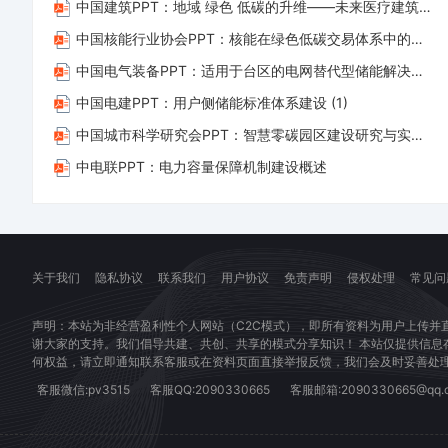
中国建筑PPT：地域 绿色 低碳的升维——未来医疗建筑的实施路径
您
权
只
等
中国核能行业协会PPT：核能在绿色低碳交易体系中的政策问题研究 (1)
拥
问
中国电气装备PPT：适用于台区的电网替代型储能解决方案——破解配网瓶颈，打通供电“最后一公里”
有
题
中国电建PPT：用户侧储能标准体系建设 (1)
了
联
中国城市科学研究会PPT：智慧零碳园区建设研究与实践 (1)
使
系
中电联PPT：电力容量保障机制建设概述
用
客
权
服
限，
立
并
即
关于我们
隐私协议
联系我们
用户协议
免责声明
侵权处理
常见问
不
处
意
理！
声明：本站为非经营盈利性个人网站（C2C模式），即所有资料为用户上传并
谢大家的支持。我们倡导共建、共创、共享的模式分享知识！ 本站仅提供信
味
微
何权益，请立即通知联系客服或在资料页面直接举报反馈，我们会及时妥善处
着
信：
客服微信:pv3515
客服QQ:2090330665
客服邮箱:2090330665@qq.
购
pv3515
买