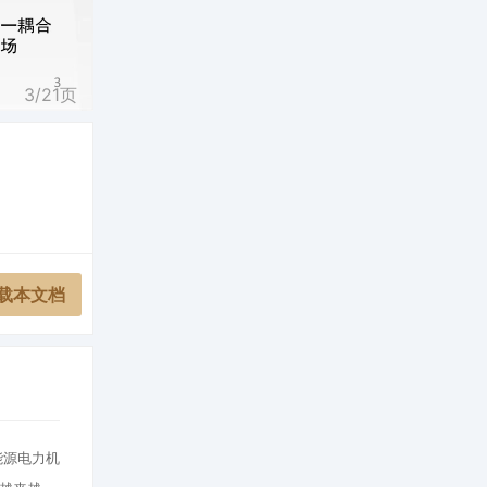
3/
21
页
载本文档
能源电力机