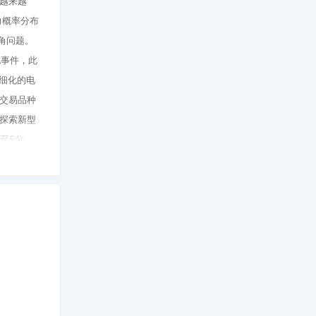
越来越
力概率分布
角问题。
电事件，此
细化的电
交易品种
探索新型
至5分
性，部分国
长达468
。新型市
 能源电力
“光明电