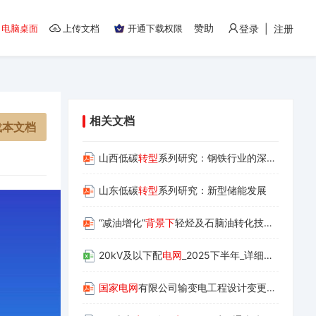
赞助
电脑桌面
上传文档
开通下载权限
登录 | 注册
相关文档
载本文档
山西低碳
转型
系列研究：钢铁行业的深度降碳
山东低碳
转型
系列研究：新型储能发展
“减油增化”
背景下
轻烃及石脑油转化技术路线的构思与探索
20kV及以下配
电网
_2025下半年_详细价格数据
国家电网
有限公司输变电工程设计变更与现场签证管理办法