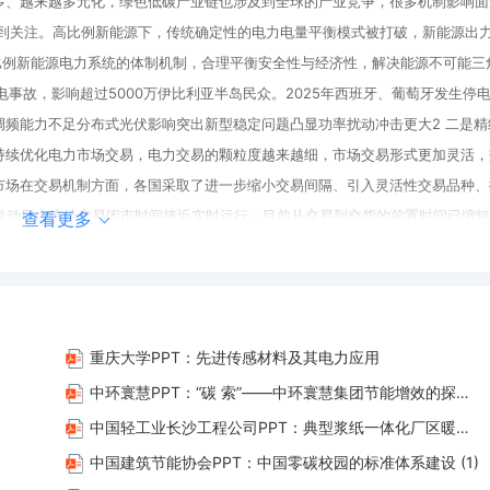
多、越来越多元化，绿色低碳产业链也涉及到全球的产业竞争，很多机制影响面
受到关注。高比例新能源下，传统确定性的电力电量平衡模式被打破，新能源出
比例新能源电力系统的体制机制，合理平衡安全性与经济性，解决能源不可能三
停电事故，影响超过5000万伊比利亚半岛民众。2025年西班牙、葡萄牙发生停
频能力不足分布式光伏影响突出新型稳定问题凸显功率扰动冲击更大2 二是精
持续优化电力市场交易，电力交易的颗粒度越来越细，市场交易形式更加灵活，
市场在交易机制方面，各国采取了进一步缩小交易间隔、引入灵活性交易品种、
断推动日内连续交易闭市时间接近实时运行，目前从交易到交货的前置时间已缩短
查看更多
60分钟，缩短至15分钟。在价格机制方面，为应对新能源出力的随机性和波动
起“时段性”供过于求，引导各类资源参与系统调节。u 2024年德国负电价时
0%。3 三是促进人工智能技术应用于电力供需跨时空平衡的机制越来越受到关注
，需要建立相应的鼓励机制来促进人工智能技术在电力电量平衡中的快速应用。
重庆大学PPT：先进传感材料及其电力应用
各方面、各环节。随着我国新能源全面入市，以下仅探讨三方面机制。国家电网
中环寰慧PPT：“碳 索”——中环寰慧集团节能增效的探索与实践
保安全、降成本的市场和价格机...
中国轻工业长沙工程公司PPT：典型浆纸一体化厂区暖通节能路径探讨
中国建筑节能协会PPT：中国零碳校园的标准体系建设 (1)