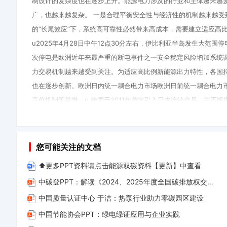
制设计的复杂度也在逐步上升。能源电力涉及的行业和主体越来越
广，也越来越复杂。 一是合理平衡安全性与经济性的机制越来越
的“长尾效应”下，系统高可靠性必然带来高成本，需要建立适应高
u2025年4月28日中午12点30分左右，伊比利亚半岛发生大范围
次停电是欧洲近年来最严重的断电事件之一安全稳定风险增加系统调
力交易机制越来越受到关注。为适应高比例新能源出力特性，各国
也在逐步创新。欧洲日内统一耦合电力市场欧洲日前统一耦合电力
竞价机制等举措。u 德国于2011年首次引入日内连续交易，并不
钟。u 欧盟引入更短时间周期的日内耦合市场交易品种，从传统的
1、
若
家允许分时电价有更大波动（如负电价），以更好地适应新能源大发引
当
无
小时，同比增加60%。u 英国负电价时长达179小时，同比增长7
您可能关注的文档
您
法
场主体以及海量分布式资源的涌现，以及人工智能技术的突飞猛进
下
下
⬆️更多PPT资料请点击能源双碳资料【更新】中查看
机制创新的内涵非常丰富，涉及到电力生产、输送、消费、监管等
载
载、
中碳登PPT：解读《2024、2025年度全国碳排放权交易市场钢铁、水泥、铝冶炼行业配额总量和分配方案》(1)
力大模型”4目录 立足全国统一大市场的绿色电力交易机制01有利于
文
资
中国质量认证中心 于洁：热泵行业助力零碳园区建设
档
料
中国节能协会PPT：绿电绿证应用与企业实践
后，
侵