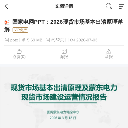
文档详情
国家电网PPT：2026现货市场基本出清原理详
解
VIP免费
约52页
pptx
5.69 MB
2026-07-03
点赞(
0
)
海报
举报