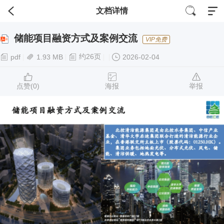
文档详情
储能项目融资方式及案例交流
VIP免费
约26页
pdf
1.93 MB
2026-02-04
点赞(
0
)
海报
举报