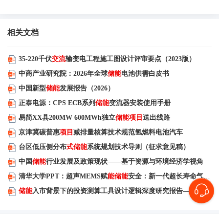
相关文档
35-220千伏
交流
输变电工程施工图设计评审要点（2023版）
中商产业研究院：2026年全球
储能
电池供需白皮书
中国新型
储能
发展报告（2026）
正泰电源：CPS ECB系列
储能
变流器安装使用手册
易简XX县200MW 600MWh独立
储能项目
送出线路
京津冀碳普惠
项目
减排量核算技术规范氢燃料电池汽车
台区低压侧分布
式储能
系统规划技术导则（征求意见稿）
中国
储能
行业发展及政策现状——基于资源与环境经济学视角
清华大学PPT：超声MEMS赋
能储能
安全：新一代超长寿命气体监测技术与预警实践
储能
入市背景下的投资测算工具设计逻辑深度研究报告——从固定电价模型到市场化收益测算体系的转型与重构