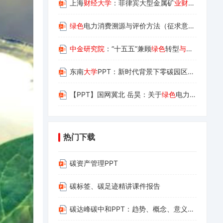
上海
财经大学
：菲律宾大型金属矿
业财
政制度改革
绿色
电力消费溯源与评价方法（征求意见稿）
中金研究院
：“十五五”兼顾
绿色
转型
与经
济增长的
东南
大学
PPT：新时代背景下零碳园区建设的原
理
【PPT】国网冀北 岳昊：关于
绿色
电力驱动
绿色
热门下载
碳资产管理PPT
碳标签、碳足迹精讲课件报告
碳达峰碳中和PPT：趋势、概念、意义、路径与探索（碳达峰碳中和相关内容介绍及减污降碳的路径解读）(1)