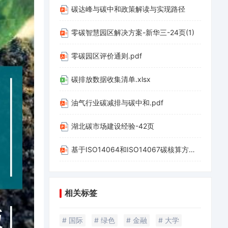
碳达峰与碳中和政策解读与实现路径
零碳智慧园区解决方案-新华三-24页(1)
零碳园区评价通则.pdf
碳排放数据收集清单.xlsx
油气行业碳减排与碳中和.pdf
湖北碳市场建设经验-42页
基于ISO14064和ISO14067碳核算方法应用-20220312-山西科城能源环境创新研究院-39页.pdf
相关标签
# 国际
# 绿色
# 金融
# 大学