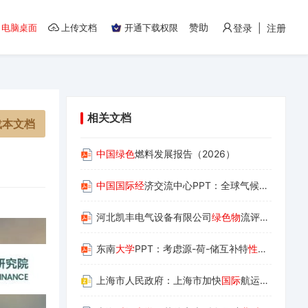
赞助
电脑桌面
上传文档
开通下载权限
登录 | 注册
相关文档
载本文档
中国绿色
燃料发展报告（2026）
中国国际经
济交流中心PPT：全球气候治
理与企业
河北凯丰电气设备有限公司
绿色物
流评价报告
东南
大学
PPT：考虑源-荷-储互补特
性的
虚拟发电
上海市人民政府：上海市加快
国际
航运中心建设“十五五”规划