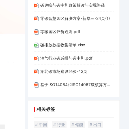
碳达峰与碳中和政策解读与实现路径
零碳智慧园区解决方案-新华三-24页(1)
零碳园区评价通则.pdf
碳排放数据收集清单.xlsx
油气行业碳减排与碳中和.pdf
湖北碳市场建设经验-42页
基于ISO14064和ISO14067碳核算方法应用-20220312-山西科城能源环境创新研究院-39页.pdf
相关标签
# 中国
# 行业
# 储能
# 出口