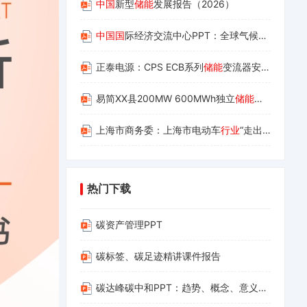
中国
新型
储能
发展报告（2026）
中国国
际经济交流中心PPT：全球气候治理与企业绿色低碳转型机遇
正泰电源：CPS ECB系列
储能
变流器安装使用手册
易简XX县200MW 600MWh独立
储能
项目送出线
上海市商务委：上海市电动车
行业
“走出去”指导手册
热门下载
碳资产管理PPT
碳标签、碳足迹精讲课件报告
碳达峰碳中和PPT：趋势、概念、意义、路径与探索（碳达峰碳中和相关内容介绍及减污降碳的路径解读）(1)