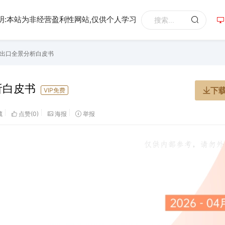
明:本站为非经营盈利性网站,仅供个人学习
出口全景分析白皮书
析白皮书
下
VIP免费
藏
点赞(
0
)
海报
举报