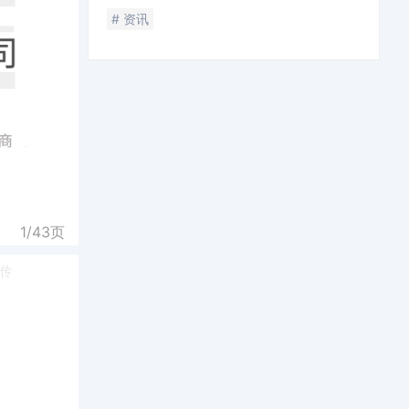
# 资讯
1/
43
页