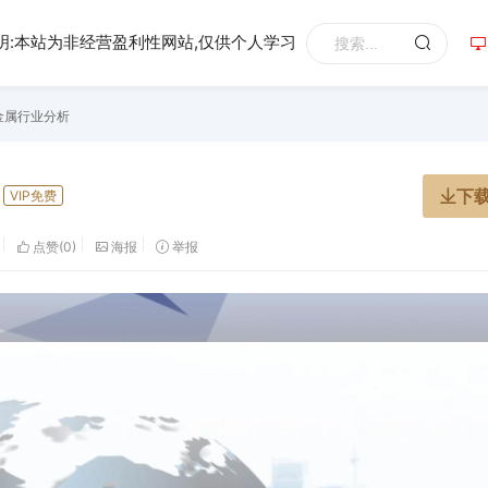
明:本站为非经营盈利性网站,仅供个人学习
金属行业分析
下
VIP免费
点赞(
0
)
海报
举报