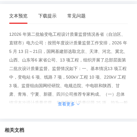
文本预览
下载提示
常见问题
12026 年第二批输变电工程设计质量监督情况各省（自治区、
直辖市）电力公司：按照年度设计质量监督工作安排，2026 年
5 月 13 日～21日，国网基建部选取北京、天津、河北、冀北、
山西、山东等6 家省公司、13 项工程，组织开展了总部层面第
二批次设计质量监督。监督情况如下：一、基本情况13 项工程
中，变电站 6 项、线路 7 项，500kV 工程 10 项、220kV 工程
3 项。监督组由国网经研院、电规总院、中电联和陕西、甘
肃、青海、宁夏、新疆、四川公司推荐专家构成。（一）总体
情况本次设计质量监督，共发现设计质量问题 25 项，均为一般
查看更多
问题（一般Ⅰ级 1 项、一般Ⅱ级 24 项），其中技术标准执行问题
1 项、设计深度问题 19 项、专业配合问题 1 项、设计文件差错
问题 4 项；共发现设计管理问题 10 项，其中设计质量评价问
相关文档