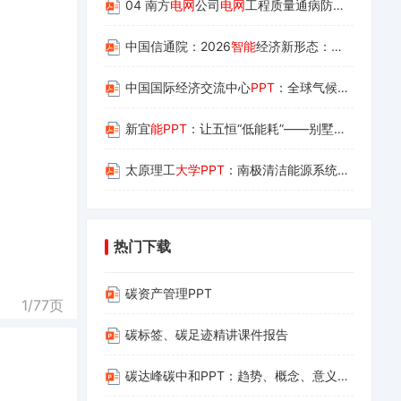
04 南方
电网
公司
电网
工程质量通病防治手册 第四册：配网工程
中国信通院：2026
智能
经济新形态：
智能
体创新
中国国际经济交流中心
PPT
：全球气候治理与企业绿色低碳转型机遇
新宜
能PPT
：让五恒“低能耗”——别墅好房子的实践与思考
太原理工
大学PPT
：南极清洁能源系统的风机出力预测与优化运行研究
热门下载
碳资产管理PPT
1/
77
页
碳标签、碳足迹精讲课件报告
碳达峰碳中和PPT：趋势、概念、意义、路径与探索（碳达峰碳中和相关内容介绍及减污降碳的路径解读）(1)