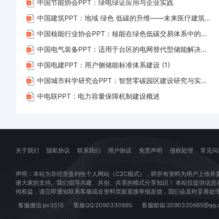
中国节能协会PPT：绿电绿证应用与企业实践
侵
中国建筑PPT：地域 绿色 低碳的升维——未来医疗建筑的实施路径
权
等
中国核能行业协会PPT：核能在绿色低碳交易体系中的政策问题研究 (1)
问
中国电气装备PPT：适用于台区的电网替代型储能解决方案——破解配网瓶颈，打通供电“最后一公里”
题
中国电建PPT：用户侧储能标准体系建设 (1)
联
中国城市科学研究会PPT：智慧零碳园区建设研究与实践 (1)
系
中电联PPT：电力容量保障机制建设概述
客
服
立
即
关于我们
隐私协议
联系我们
用户协议
免责声明
侵权处理
常见问
处
理！
声明：本站为非经营盈利性个人网站（C2C模式），即所有资料为用户上传并
谢大家的支持。我们倡导共建、共创、共享的模式分享知识！ 本站仅提供信
微
何权益，请立即通知联系客服或在资料页面直接举报反馈，我们会及时妥善处
信：
客服微信:pv3515
客服QQ:2090330665
客服邮箱:2090330665@qq.
pv3515