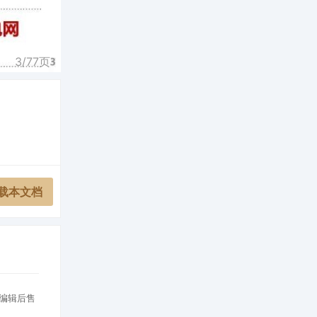
3/
77
页
载本文档
[编辑后售