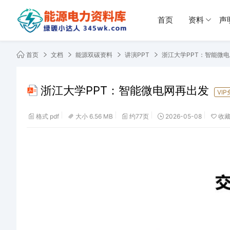
首页
资料
声
首页
文档
能源双碳资料
讲演PPT
浙江大学PPT：智能微
浙江大学PPT：智能微电网再出发
VI
格式 pdf
大小 6.56 MB
约77页
2026-05-08
收