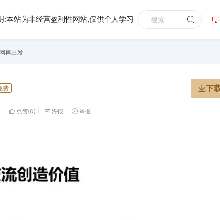
明:本站为非经营盈利性网站,仅供个人学习
电网再出发
下
P免费
藏
点赞(
0
)
海报
举报