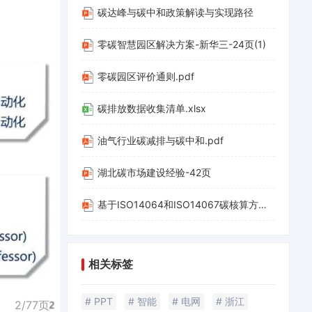
碳达峰与碳中和政策解读与实现路径
零碳智慧园区解决方案-新华三-24页(1)
零碳园区评价通则.pdf
碳排放数据收集清单.xlsx
油气行业碳减排与碳中和.pdf
湖北碳市场建设经验-42页
基于ISO14064和ISO14067碳核算方法应用-20220312-山西科城能源环境创新研究院-39页.pdf
相关标签
# PPT
# 智能
# 电网
# 浙江
2/
77
页