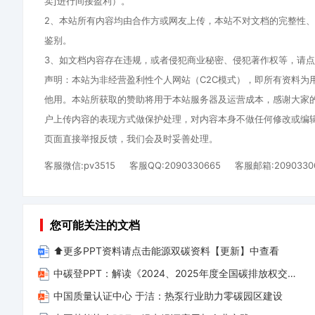
卖]进行间接盈利）。
2、本站所有内容均由合作方或网友上传，本站不对文档的完整性
鉴别。
3、如文档内容存在违规，或者侵犯商业秘密、侵犯著作权等，请点
声明：本站为非经营盈利性个人网站（C2C模式），即所有资料为
他用。本站所获取的赞助将用于本站服务器及运营成本，感谢大家
户上传内容的表现方式做保护处理，对内容本身不做任何修改或编
页面直接举报反馈，我们会及时妥善处理。
客服微信:pv3515
客服QQ:2090330665
客服邮箱:2090330
若
无
您可能关注的文档
法
下
⬆️更多PPT资料请点击能源双碳资料【更新】中查看
载、
中碳登PPT：解读《2024、2025年度全国碳排放权交易市场钢铁、水泥、铝冶炼行业配额总量和分配方案》(1)
资
中国质量认证中心 于洁：热泵行业助力零碳园区建设
料