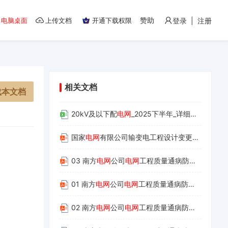
赞助
电脑桌面
上传文档
开通下载权限
登录 | 注册
相关文档
载本文档
20kV及以下配
电网
_2025下半年_详细价格数据
国家
电网
有限公司输变电工程设计变更与现场签证管理办法
03 南方
电网
公司
电网
工程质量通病防治手册 第三册：输电线路工程
01 南方
电网
公司
电网
工程质量通病防治手册 第一册：变电土建工程
02 南方
电网
公司
电网
工程质量通病防治手册 第二册：变