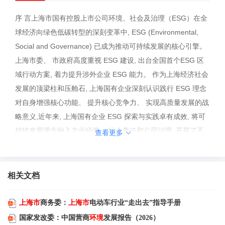
序 言上海市国有控股上市公司环境、社会及治理（ESG）在全
球经济向绿色低碳转型的深刻变革中, ESG (Environmental,
Social and Governance) 已成为推动可持续发展的核心引擎。
上海市委、 市政府高度重视 ESG 建设, 出台全国首个ESG 区
域行动方案, 着力提升涉外企业 ESG 能力。 作为上海经济社会
发展的顶梁柱和压舱石, 上海国有企业深刻认识践行 ESG 理念
对自身增强核心功能、 提升核心竞争力、 实现高质量发展的战
略意义,近年来, 上海国有企业 ESG 探索与实践卓有成效, 将可
持续发展理念融入主业经营、 社会责任和公司治理, 开展了不
查看更多
少具有示范性、 引领性、 创新性的实践。 聚焦绿色发展以促
进人与自然和谐共生的生态底色, 积极落实社会责任以构建企业
与社会共生共荣的发展格局, 不断完善公司治理以践行中国特色
相关文档
现代企业制度的核心要求。当前, 上海国有企业已经形成 ESG
建设的思想共识, 但仍然面临一系列挑战。 从自身看, ESG 与
上海市
商务委：
上海市
电动车行业“走出去”指导手册
企业生产经营融合还不深; 从外部看, 生态体系的支撑赋能还不
国家发改委：中国营商
环境
发展报告（2026）