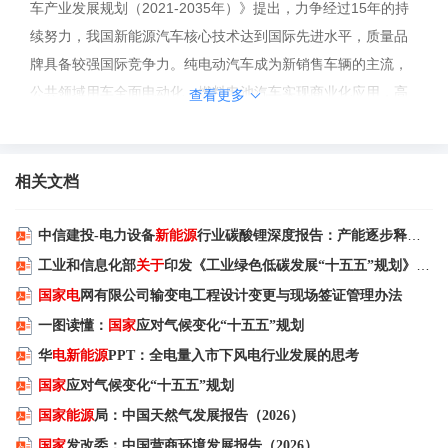
车产业发展规划（2021-2035年）》提出，力争经过15年的持
续努力，我国新能源汽车核心技术达到国际先进水平，质量品
牌具备较强国际竞争力。纯电动汽车成为新销售车辆的主流，
公共领域用车全面电动化，燃料电池汽车实现商业化应用，高
查看更多
度自动驾驶汽车实现规模化应用，充换电服务网络便捷高效，
氢燃料供给体系建设稳步推进，有效促进节能减排水平和社会
运行效率的提升。 规划明确提出，要加快充换电基础设施建
相关文档
设。科学布局充换电基础设施，加强与城乡建设规划、电网规
划及物业管理、城市停车等的统筹协调；提升充电基础设施服
中信建投-电力设备
新能源
行业碳酸锂深度报告：产能逐步释放，2027年全年仍难言过剩
务水平。引导企业联合建立充电设施运营服务平台，实现互联
工业和信息化部
关于
印发《工业绿色低碳发展“十五五”规划》的通知
互通、信息共享与统一结算；鼓励商业模式创新。结合老旧小
国家电
网有限公司输变电工程设计变更与现场签证管理办法
区改造、城市更新等工作，引导多方联合开展充电设施建设运
一图读懂：
国家
应对气候变化“十五五”规划
营，支持居民区多车一桩、临近车位共享等合作模式发展；推
华
电新能源
PPT：全电量入市下风电行业发展的思考
动智能有序充电、大功率充电、无线充电等新技术的研发应
国家
应对气候变化“十五五”规划
用，并统一换电标准，提升换电模式的安全性、可靠性和经济
国家能源
局：中国天然气发展报告（2026）
性。推进加氢基础设施建设。建立完善加氢基础设施的管理规
国家
发改委：中国营商环境发展报告（2026）