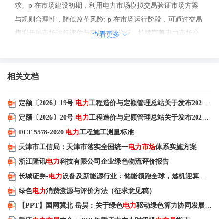
求。p 在市场建设初期，利用电力市场模拟交易验证市场方案
与规则合理性，降低改革风险; p 在市场运行阶段，可通过交易
模拟开展市场运行评估与事后回溯分析，持续完善电力市场交
查看更多
易规则; p 通过模拟仿真培训市场运营技术人员，提高交易人员
素质和能力。4电力市场模拟方法电力市场的模拟仿真实验一般
有基于代理的计算经济学仿真和基于人工实验的实验经济学方
相关文档
法。p 基于代理的计算经济学仿真是将各市场参与者表示为具
有有限理性的代理，利用机器学习等人工智能方法对代理的决
定额〔2026〕19号
电力
工程造价与定额管理总站关于发布2025年版
策行为进行训练，通过不断改变市场边界条件，以代理模拟实
定额〔2026〕20号
电力
工程造价与定额管理总站关于发布2025版
电
际市场参与者的决策过程，最终获得市场运行的特征描述。p
DLT 5578-2020
电力
工程施工测量标准
实验经济学则是以人作为实际的市场参与者，通过人的决策来
天津市工信局：天津市落实全国统一
电力市场
体系实施方案
对市场规则和实施效果进行检验。基于代理的计算经济学仿真
浙江隆讯
电力
科技有限公司企业绿色物流评价报告
需要大量数据进行代理的训练，同时得到是对整个市场运行数
长城证券-
电力
设备及新能源行业：储能领跑全球，燃机迎算力红利
据的描述，缺乏对单一个体决策行为的分析；实验经济学方法
绿色
电力
消费溯源与评价方法（征求意见稿）
更接近真实的市场交易，同时参与人在模拟过程中也得到了经
【PPT】国网冀北 岳昊：关于绿色
电力
驱动绿色算力协同发展的思考
验的积累和交易技能的提升，因此本平台选择采用实验经济学