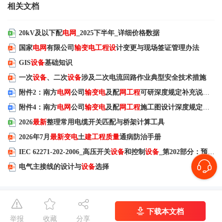
相关文档
20kV及以下配
电网
_2025下半年_详细价格数据
国家
电网
有限公司
输变电工程设
计变更与现场签证管理办法
GIS
设备
基础知识
一次
设备
、二次
设备
涉及二次电流回路作业典型安全技术措施
附件2：南方
电网
公司
输变电
及配
网工程
可研深度规定补充说明（机械化施工及危大
附件4：南方
电网
公司
输变电
及配
网工程
施工图设计深度规定补充说明（机械化施工及危大
2026
最新
整理常用电缆开关匹配与桥架计算工具
2026年7月
最新变电
土
建工程质量
通病防治手册
IEC 62271-202-2006_高压开关
设备
和控制
设备
_第202部分：预制的高压／低压
电气主接线的设计与
设备
选择
下载本文档
举报
收藏
分享