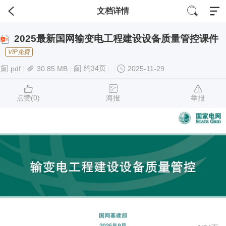
文档详情
2025最新国网输变电工程建设设备质量管控课件
VIP免费
约34页
pdf
30.85 MB
2025-11-29
点赞(
0
)
海报
举报