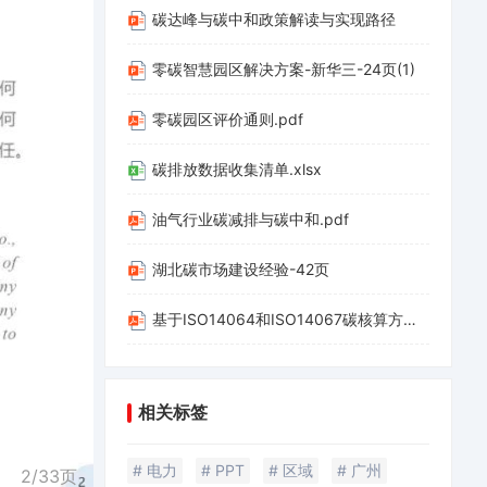
碳达峰与碳中和政策解读与实现路径
零碳智慧园区解决方案-新华三-24页(1)
零碳园区评价通则.pdf
碳排放数据收集清单.xlsx
油气行业碳减排与碳中和.pdf
湖北碳市场建设经验-42页
基于ISO14064和ISO14067碳核算方法应用-20220312-山西科城能源环境创新研究院-39页.pdf
相关标签
# 电力
# PPT
# 区域
# 广州
2/
33
页