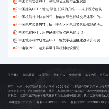
中国节能协会PPT：绿电绿证应用与企业实践
侵
中国建筑PPT：地域 绿色 低碳的升维——未来医疗建筑的实施路径
权
等
中国核能行业协会PPT：核能在绿色低碳交易体系中的政策问题研究 (1)
问
中国电气装备PPT：适用于台区的电网替代型储能解决方案——破解配网瓶颈，打通供电“最后一公里”
题
中国电建PPT：用户侧储能标准体系建设 (1)
联
中国城市科学研究会PPT：智慧零碳园区建设研究与实践 (1)
系
中电联PPT：电力容量保障机制建设概述
客
服
立
即
关于我们
隐私协议
联系我们
用户协议
免责声明
侵权处理
常见问
处
理！
声明：本站为非经营盈利性个人网站（C2C模式），即所有资料为用户上传并
谢大家的支持。我们倡导共建、共创、共享的模式分享知识！ 本站仅提供信
微
何权益，请立即通知联系客服或在资料页面直接举报反馈，我们会及时妥善处
信：
客服微信:pv3515
客服QQ:2090330665
客服邮箱:2090330665@qq.
pv3515