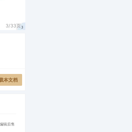
3/
33
页
载本文档
[编辑后售