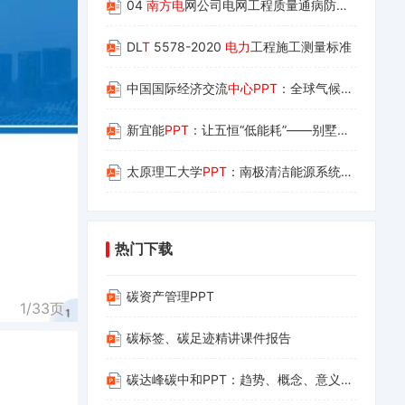
04
南方电
网公司电网工程质量通病防治手
册
第四
DL
T
5578-2020
电力
工程施工测量标准
中国国际经济交流
中心PPT
：全球气候治理与企业绿色低碳转型机遇
新宜能
PPT
：让五恒“低能耗”——别墅好房子的实践与思考
太原理工大学
PPT
：南极清洁能源系统的风机出力预测与优化运行研究
热门下载
碳资产管理PPT
1/
33
页
碳标签、碳足迹精讲课件报告
碳达峰碳中和PPT：趋势、概念、意义、路径与探索（碳达峰碳中和相关内容介绍及减污降碳的路径解读）(1)