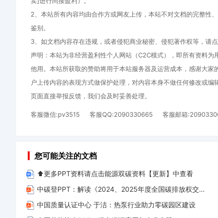
卖]进行间接盈利）。
2、本站所有内容均由合作方或网友上传，本站不对文档的完整性
鉴别。
3、如文档内容存在违规，或者侵犯商业秘密、侵犯著作权等，请点
声明：本站为非经营盈利性个人网站（C2C模式），即所有资料为
他用。本站所获取的赞助将用于本站服务器及运营成本，感谢大家
户上传内容的表现方式做保护处理，对内容本身不做任何修改或编
页面直接举报反馈，我们会及时妥善处理。
客服微信:pv3515
客服QQ:2090330665
客服邮箱:2090330
若
无
您可能关注的文档
法
下
⬆️更多PPT资料请点击能源双碳资料【更新】中查看
载、
中碳登PPT：解读《2024、2025年度全国碳排放权交易市场钢铁、水泥、铝冶炼行业配额总量和分配方案》(1)
资
中国质量认证中心 于洁：热泵行业助力零碳园区建设
料