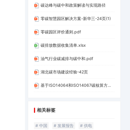
碳达峰与碳中和政策解读与实现路径
零碳智慧园区解决方案-新华三-24页(1)
零碳园区评价通则.pdf
碳排放数据收集清单.xlsx
油气行业碳减排与碳中和.pdf
湖北碳市场建设经验-42页
基于ISO14064和ISO14067碳核算方法应用-20220312-山西科城能源环境创新研究院-39页.pdf
相关标签
# 中国
# 发展报告
# 供电