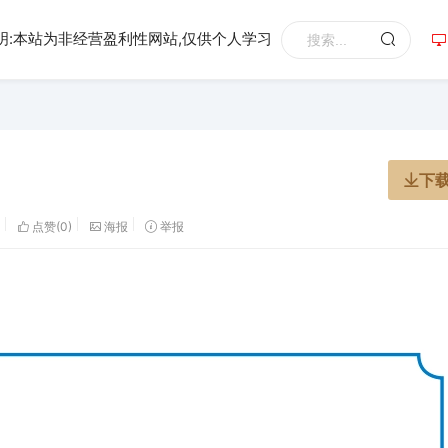
明:本站为非经营盈利性网站,仅供个人学习
）
下
点赞(
0
)
海报
举报