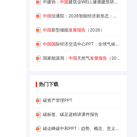
中建协：
中国
建筑业WELL健康建筑研究
报告
（20
中国
信通院：2026智能经济新形态：智能体创新实践汇编
中国
新型储能
发展报告
（2026）
中国国
际经济交流中心PPT：全球气候治理与企业绿色低碳转型机遇
国家能源局：
中国
天然气
发展报告
（2026）
热门下载
碳资产管理PPT
碳标签、碳足迹精讲课件报告
碳达峰碳中和PPT：趋势、概念、意义、路径与探索（碳达峰碳中和相关内容介绍及减污降碳的路径解读）(1)