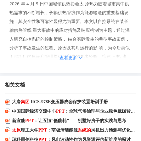
2026 年 4 月 9 日中国城镇供热协会太 原热力随着城市集中供
热需求的不断增长，长输供热管线作为能源输送的重要基础设
施，其安全性和可靠性显得尤为重要。本文以自控系统在某长
输供热管线 重大事故中的应对措施及响应机制为主题，通过深
入研究自控系统的控制策略， 结合实际发生的典型事故案例，
分析了事故发生的过程、原因及其对运行的影 响，为今后类似
工程项目的建设和管理提供了宝贵的参考经验。综述上 热 协
查看更多
会镇 供 热 梦 会镇 供 热 协 会古 国 城 识会国系 统 总 体 概 述
自 控 系 统 概 述系 统 紧 急 停 止 情 形系 统 联 锁 保 护重 大
故 障 分 类 及 案 例 分 析总 结 与 结 论0103目录中国城镇供热
相关文档
协会系 统 总 体 概 述中国城镇供热协会01中国城镇供热协会中
国城镇供热协会地 协 会本文介绍为某供大型热网供热主管道及
大唐
集团
RCS-978E变压器成套保护装置培训手册
中继能源站工程，热源来自某电 厂。工程内容包括一个热电厂
中国国际经济交流中心
PPT
：全球气候治理与企业绿色低碳转型机遇
供热首站、三个中继泵站 (1# 、 2# 、 3# 泵站 ) 、 一个事故补
新宜能
PPT
：让五恒“低能耗”——别墅好房子的实践与思考
水站、 一个中继能源站、三段隧道 ( 隧道全长15.17km, 其中最
太原
理工大学
PPT
：南极清洁能源
系统的
风机出力预测与优化运行
长隧道长 11km) 、 一个隧道设备调度中心 ( 设置在 3#中继泵
瑞科同创科技
PPT
：风电波动性作为风资源评估新维度的探讨