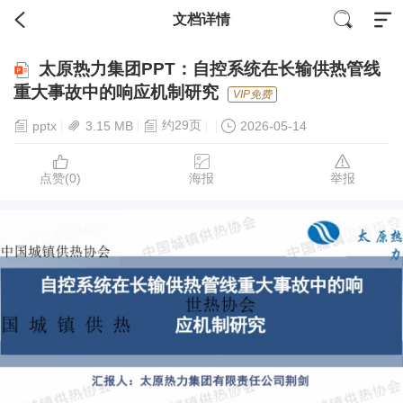
文档详情
太原热力集团PPT：自控系统在长输供热管线
重大事故中的响应机制研究
VIP免费
约29页
pptx
3.15 MB
2026-05-14
点赞(
0
)
海报
举报