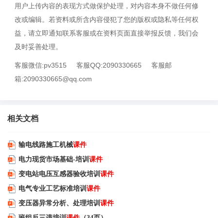
用户上传内容的表现方式做保护处理，对内容本身不做任何修
改或编辑。若资料或所含内容侵犯了您的版权或隐私等任何权
益，请立即通知联系客服或在资料页面直接举报反馈，我们会
及时妥善处理。
客服微信:pv3515
客服QQ:2090330665
客服邮
箱:2090330665@qq.com
相关文档
输电线路施工机械
课件
电力现货市场基础-培训
课件
变电站电压互感器验收培训
课件
电气专业工艺标准培训
课件
变压器异常分析、处理培训
课件
班组反三违培训
课件
（34页）