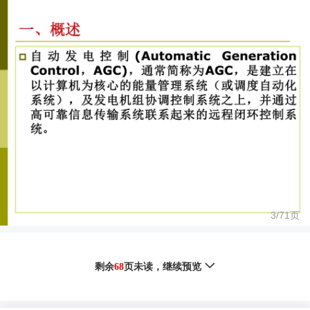
3/
71
页
剩余
68
页未读，
继续预览