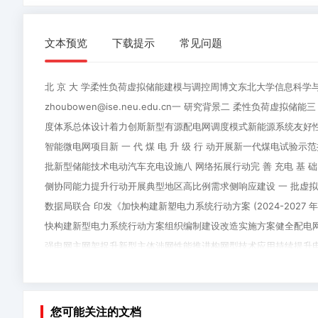
文本预览
下载提示
常见问题
北 京 大 学柔性负荷虚拟储能建模与调控周博文东北大学信息科
zhoubowen@ise.neu.edu.cn一 研究背景二 柔性负
度体系总体设计着力创斯新型有源配电网调度模式新能源系统友好
智能微电网项目新 一 代 煤 电 升 级 行 动开展新一代煤电试
批新型储能技术电动汽车充电设施八 网络拓展行动完 善 充电 基 础
侧协同能力提升行动开展典型地区高比例需求侧响应建设 一 批虚
数据局联合 印发《加快构建新塑电力系统行动方案 (2024-2027
快构建新型电力系统行动方案组织编制建设改造实施方案健全配电
强电网主网架捉升新型主体涉网性能推进构网型技术应用持续提升电
项 专 项 行 动大规模高比例新能源外送攻坚行动3配电网高质量发展行动电 
1、
若
项雾 三 项脑 三 宜L新能源接入 电动汽车接入源荷感知 → 目标 →
当
无
控实现运行控制② 方式计算确定开机计划源随荷动① 负荷预测确
您可能关注的文档
您
法