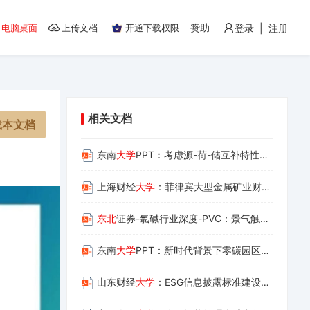
赞助
电脑桌面
上传文档
开通下载权限
登录 | 注册
相关文档
载本文档
东南
大学
PPT：考虑源-荷-储互补特性的
虚拟
发电
上海财经
大学
：菲律宾大型金属矿业财政制度改革研究报告
东北
证券-氯碱行业深度-PVC：景气触底，无汞化及双碳政策持续演进下有望迎启新周期度
东南
大学
PPT：新时代背景下零碳园区建设的原理和方法
山东财经
大学
：ESG信息披露标准建设与财经数据库应用