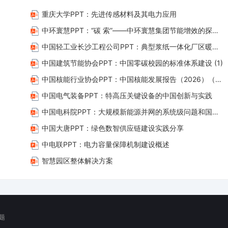
关键内容新能源高比例接入源荷双端不确定性 灵活调节资源丰富 Al 驱动多尺度
重庆大学PPT：先进传感材料及其电力应用
目标优化调控 双层优化调控虚拟储能储能特性 调控边界智能感...
中环寰慧PPT：“碳 索”——中环寰慧集团节能增效的探索与实践
中国轻工业长沙工程公司PPT：典型浆纸一体化厂区暖通节能路径探讨
中国建筑节能协会PPT：中国零碳校园的标准体系建设 (1)
中国核能行业协会PPT：中国核能发展报告（2026）（简版）
中国电气装备PPT：特高压关键设备的中国创新与实践
中国电科院PPT：大规模新能源并网的系统级问题和国际标准工作
中国大唐PPT：绿色数智供应链建设实践分享
中电联PPT：电力容量保障机制建设概述
智慧园区整体解决方案
题