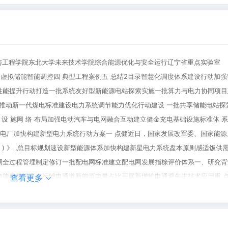
学与工程学院东北大学未来技术学院综合能源优化与安全运行辽宁省重点实验室
荷虚拟储能三 虚拟储能智能调控四 典型工程案例五 总结2目录智慧化调度体系建设行动加
性能提升行动打造一批系统友好型新能源电站探索实施一批算力与电力协同项目
验示范推动新一代煤电标准建设电力系统调节能力优化行动建设 一批共享储能电站探
 设 施网 络 布局加强电动汽车与电网融合互动建立健金充电基础设施标准体 系第
拟电厂加快构建新型电力系统行动方案一 点健近日，国家发展改军委、国家能源
 年 ) 》 ,总目标规划速设新型能源体系加快构建新星电力系统盘本原则感适饭供需
网全过程管埋制定修订一批配电网标准建立配电网发展指榇评价体系一、研究背
能质量提高在运辅电通道新能原电量占比开展新增输电通避先进技术应用重 点 开
查看更多
力 系 统 稳 定 保 障 行 动20242027年安全充错第 七 项第 一 填第 四
 准确性低方式计算 →边界 → 工作量大优化调控 → 变量 → 工艺约束源荷互动
定负荷水平新型电力系统运行与控制一 、研究背景4电力电量平衡系统灵活性