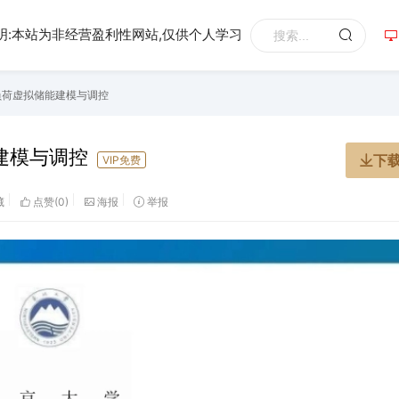
明:本站为非经营盈利性网站,仅供个人学习
负荷虚拟储能建模与调控
建模与调控
下
VIP免费
藏
点赞(
0
)
海报
举报