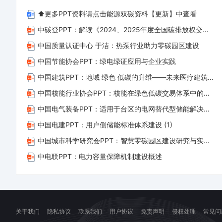
标预测调控边界刻画调控方法设计1 个核心需求1 个总体目标3 个
下
下
⬆️更多PPT资料请点击能源双碳资料【更新】中查看
力系统运行的问题一 、研究背景新型电力系统运行的问题智能调控多
载
载、
中碳登PPT：解读《2024、2025年度全国碳排放权交易市场钢铁、水泥、铝冶炼行业配额总量和分配方案》(1)
文
资
中国质量认证中心 于洁：热泵行业助力零碳园区建设
档
料
中国节能协会PPT：绿电绿证应用与企业实践
后，
侵
中国建筑PPT：地域 绿色 低碳的升维——未来医疗建筑的实施路径
您
权
只
等
中国核能行业协会PPT：核能在绿色低碳交易体系中的政策问题研究 (1)
拥
问
中国电气装备PPT：适用于台区的电网替代型储能解决方案——破解配网瓶颈，打通供电“最后一公里”
有
题
中国电建PPT：用户侧储能标准体系建设 (1)
了
联
中国城市科学研究会PPT：智慧零碳园区建设研究与实践 (1)
使
系
中电联PPT：电力容量保障机制建设概述
用
客
权
服
限，
立
并
即
关于我们
隐私协议
联系我们
用户协议
免责声明
侵权处理
常见问
不
处