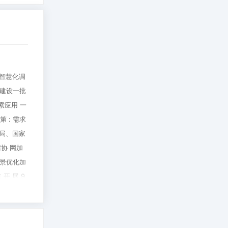
强智慧化调
建设一批
索应用 一
 : 需求
局、国家
协 网加
景优化加
 展 9
 项第 六
③ 优化调
提升调控目